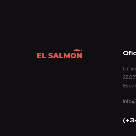
Ofi
C/ Ve
2802
Espa
info
(+3