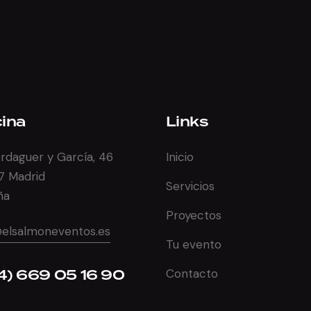
cina
Links
rdaguer y García, 46
Inicio
7 Madrid
Servicios
ña
Proyectos
@elsalmoneventos.es
Tu evento
4) 669 05 16 90
Contacto